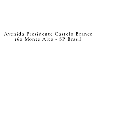
Avenida Presidente Castelo Branco
160 Monte Alto - SP Brasil
📰 Jornal TV 📺
brasil@jornal.net.br